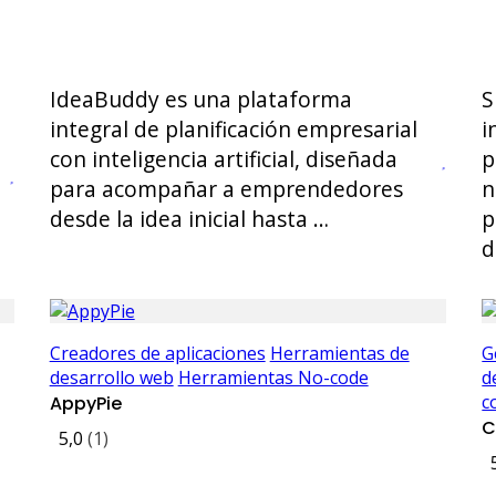
IdeaBuddy es una plataforma
S
integral de planificación empresarial
i
con inteligencia artificial, diseñada
p
para acompañar a emprendedores
n
desde la idea inicial hasta …
p
d
Creadores de aplicaciones
Herramientas de
G
desarrollo web
Herramientas No-code
d
c
AppyPie
C
5,0
(1)