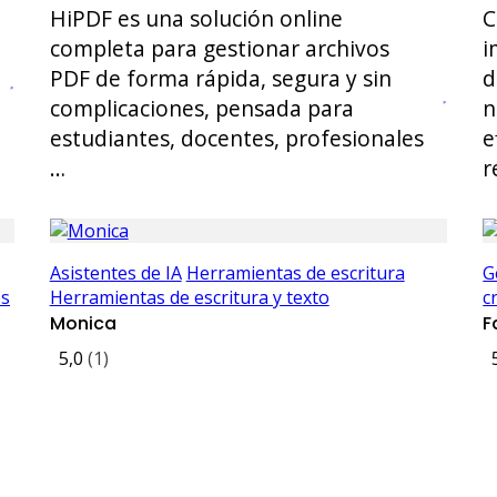
HiPDF es una solución online
C
completa para gestionar archivos
i
PDF de forma rápida, segura y sin
d
complicaciones, pensada para
n
estudiantes, docentes, profesionales
e
…
r
Asistentes de IA
Herramientas de escritura
G
es
Herramientas de escritura y texto
c
Monica
F
5,0
(1)