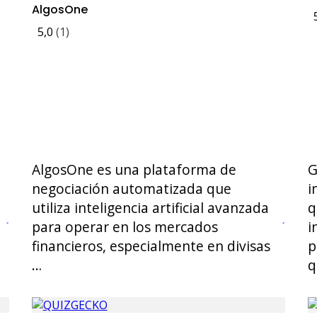
AlgosOne
5,0
(1)
AlgosOne es una plataforma de
G
negociación automatizada que
i
utiliza inteligencia artificial avanzada
q
para operar en los mercados
i
financieros, especialmente en divisas
p
…
q