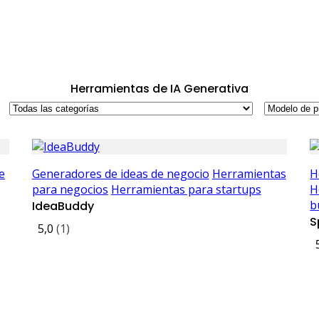
Herramientas de IA Generativa
e
Generadores de ideas de negocio
Herramientas
H
para negocios
Herramientas para startups
H
b
IdeaBuddy
S
5,0
(1)